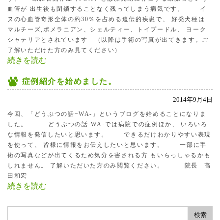
血管が 出生後も閉鎖することなく残ってしまう病気です。 イ
ヌの心血管奇形全体の約30％を占める遺伝的疾患で、 好発犬種は
マルチーズ,ポメラニアン、シェルティー、トイプードル、 ヨーク
シャテリアとされています （以降は手術の写真が出てきます。ご
了解いただけた方のみ見てください）
続きを読む
症例紹介を始めました。
2014年9月4日
今回、「どうぶつの話−WA-」というブログを始めることになりま
した。 どうぶつの話-WA-では病院での症例ほか、 いろいろ
な情報を発信したいと思います。 できるだけわかりやすい表現
を使って、 皆様に情報をお伝えしたいと思います。 一部に手
術の写真などが出てくるため気分を害される方 もいらっしゃるかも
しれません。 了解いただいた方のみ閲覧ください。 院長 高
田和宏
続きを読む