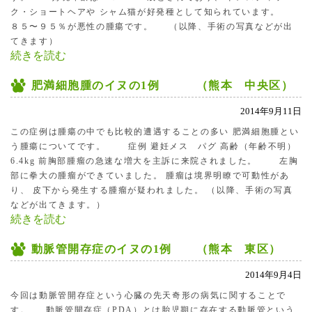
ク・ショートヘアや シャム猫が好発種として知られています。
８５〜９５％が悪性の腫瘍です。 （以降、手術の写真などが出
てきます）
続きを読む
肥満細胞腫のイヌの1例 （熊本 中央区）
2014年9月11日
この症例は腫瘍の中でも比較的遭遇することの多い 肥満細胞腫とい
う腫瘍についてです。 症例 避妊メス パグ 高齢（年齢不明）
6.4kg 前胸部腫瘤の急速な増大を主訴に来院されました。 左胸
部に拳大の腫瘤ができていました。 腫瘤は境界明瞭で可動性があ
り、 皮下から発生する腫瘤が疑われました。 （以降、手術の写真
などが出てきます。）
続きを読む
動脈管開存症のイヌの1例 （熊本 東区）
2014年9月4日
今回は動脈管開存症という心臓の先天奇形の病気に関することで
す。 動脈管開存症（PDA）とは胎児期に存在する動脈管という